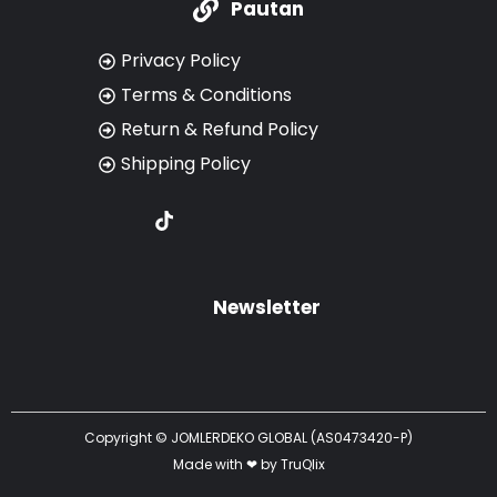
Pautan
Privacy Policy
Terms & Conditions
Return & Refund Policy
Shipping Policy
T
I
i
c
k
o
t
n
o
-
Newsletter
k
s
h
o
p
p
i
n
Copyright © JOMLERDEKO GLOBAL (AS0473420-P)
g
Made with ❤ by
TruQlix
-
c